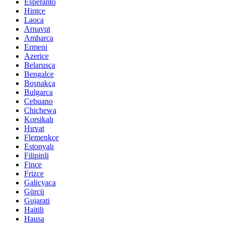
Esperanto
Hintçe
Laoca
Arnavut
Amharca
Ermeni
Azerice
Belarusça
Bengalce
Boşnakça
Bulgarca
Cebuano
Chichewa
Korsikalı
Hırvat
Flemenkçe
Estonyalı
Filipinli
Fince
Frizce
Galiçyaca
Gürcü
Gujarati
Haitili
Hausa