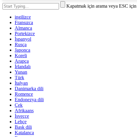
Kapatmak için arama veya ESC için 
ingilizce
Fransızca
Almanca
Portekizce
İspanyol
Rusça
Japonca
Koreli
Arapça
İrlandalı
Yunan
Türk
İtalyan
Danimarka dili
Romence
Endonezya dili
Çek
Afrikaans
İsveççe
Lehçe
Bask dili
Katalanca