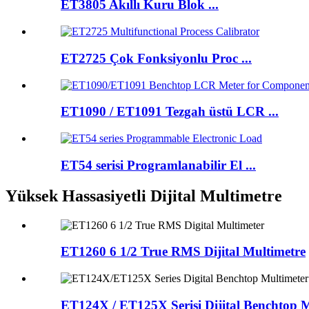
ET3805 Akıllı Kuru Blok ...
ET2725 Çok Fonksiyonlu Proc ...
ET1090 / ET1091 Tezgah üstü LCR ...
ET54 serisi Programlanabilir El ...
Yüksek Hassasiyetli Dijital Multimetre
ET1260 6 1/2 True RMS Dijital Multimetre
ET124X / ET125X Serisi Dijital Benchtop M