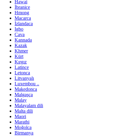
Hawai
İbranice
Hmong
Macarca
İzlandaca
Igbo
Cava
Kannada
Kazak
Khmer
Kürt
Kırgız
Latince
Letonca
Litvanyalı
Luxembou ..
Makedonca
Malgaşça
Malay
Malayalam dili
Malta dili
Maori
Marathi
Moğolca
Birmanya