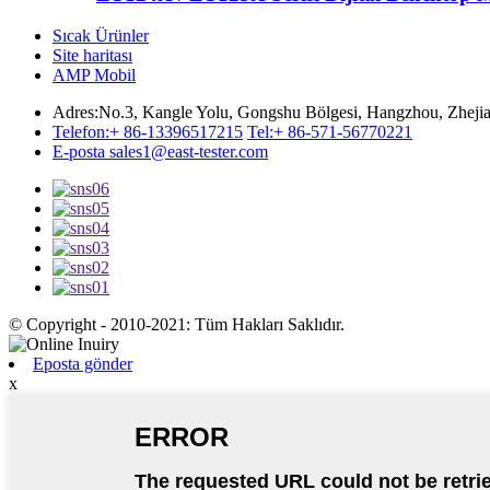
Sıcak Ürünler
Site haritası
AMP Mobil
Adres:
No.3, Kangle Yolu, Gongshu Bölgesi, Hangzhou, Zhejia
Telefon:
+ 86-13396517215
Tel:
+ 86-571-56770221
E-posta
sales1@east-tester.com
© Copyright - 2010-2021: Tüm Hakları Saklıdır.
Eposta gönder
x