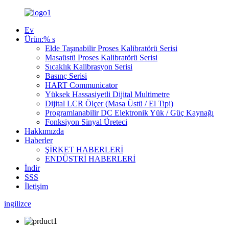
Ev
Ürün:% s
Elde Taşınabilir Proses Kalibratörü Serisi
Masaüstü Proses Kalibratörü Serisi
Sıcaklık Kalibrasyon Serisi
Basınç Serisi
HART Communicator
Yüksek Hassasiyetli Dijital Multimetre
Dijital LCR Ölçer (Masa Üstü / El Tipi)
Programlanabilir DC Elektronik Yük / Güç Kaynağı
Fonksiyon Sinyal Üreteci
Hakkımızda
Haberler
ŞİRKET HABERLERİ
ENDÜSTRİ HABERLERİ
İndir
SSS
İletişim
ingilizce